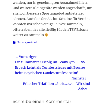
werden, nur in genehmigten Ausnahmefällen.
Und weitere Kleingeräte werden angeschafft, um
ein noch besseres Sportangebot anbieten zu
können. Auch bei der Aktion Scheine für Vereine
konnten wir schon einige Punkte sammeln,
bitten aber hier alle fleißig für den TSV Erbach
weiter zu sammeln
.
Kategorien
Uncategorized
Beitragsnavigation
← Vorheriger
Vorheriger
Ein fulminanter Erfolg im TeamGym – TSV
Beitrag:
Erbach kehrt als Turnfestsieger mit Bronze
beim Bayrischen Landesturnfest heim!
Nächster →
Nächster
Erbacher Triathlon 26.06.2023 – Wir sind
Beitrag:
dabei…
Schreibe einen Kommentar