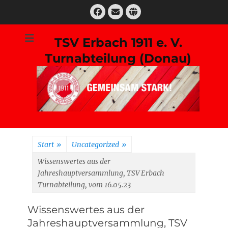
Zum
Facebook
E-
Website
Inhalt
Mail
springen
TSV Erbach 1911 e. V.
Turnabteilung (Donau)
Suchen
nach:
Start
»
Uncategorized
»
Wissenswertes aus der
Jahreshauptversammlung, TSV Erbach
Turnabteilung, vom 16.05.23
Wissenswertes aus der
Jahreshauptversammlung, TSV