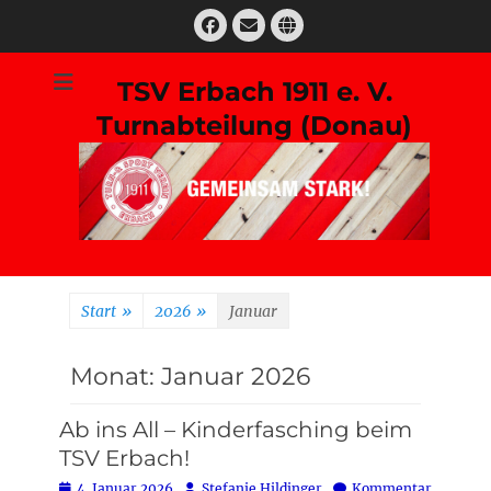
Zum
Facebook
E-
Website
Inhalt
Mail
springen
TSV Erbach 1911 e. V.
Turnabteilung (Donau)
Suchen
nach:
Start
»
2026
»
Januar
Monat:
Januar 2026
Ab ins All – Kinderfasching beim
TSV Erbach!
Posted
Autor
4. Januar 2026
Stefanie Hildinger
Kommentar