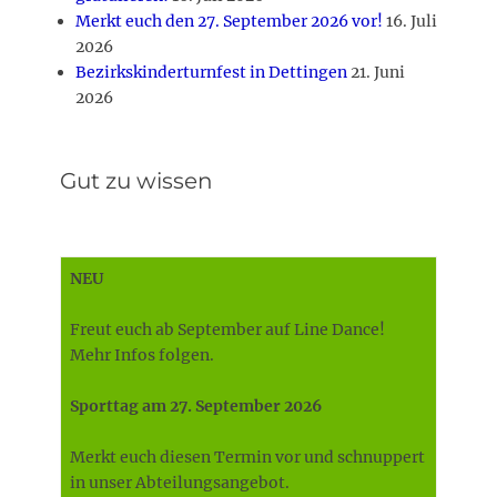
Merkt euch den 27. September 2026 vor!
16. Juli
2026
Bezirkskinderturnfest in Dettingen
21. Juni
2026
Gut zu wissen
NEU
Freut euch ab September auf Line Dance!
Mehr Infos folgen.
Sporttag am 27. September 2026
Merkt euch diesen Termin vor und schnuppert
in unser Abteilungsangebot.