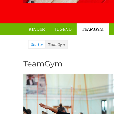
Primäres Menü
KINDER
JUGEND
TEAMGYM
Start
»
TeamGym
TeamGym