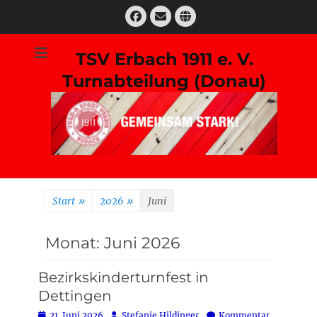
Zum
Facebook
E-
Website
Inhalt
Mail
springen
TSV Erbach 1911 e. V.
Turnabteilung (Donau)
Suchen
nach:
Start
»
2026
»
Juni
Monat:
Juni 2026
Bezirkskinderturnfest in
Dettingen
Posted
Autor
21. Juni 2026
Stefanie Hildinger
Kommentar