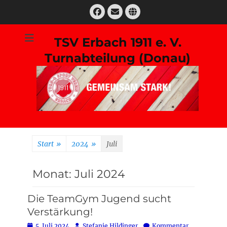
Zum
Facebook
E-
Website
Inhalt
Mail
springen
TSV Erbach 1911 e. V.
Turnabteilung (Donau)
Suchen
nach:
Start
»
2024
»
Juli
Monat:
Juli 2024
Die TeamGym Jugend sucht
Verstärkung!
Posted
Autor
5. Juli 2024
Stefanie Hildinger
Kommentar