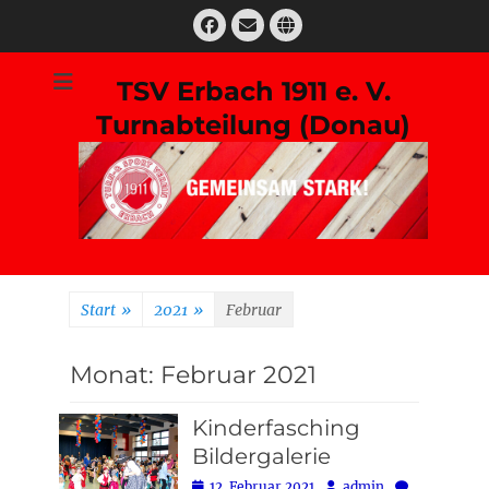
Zum
Facebook
E-
Website
Inhalt
Mail
springen
TSV Erbach 1911 e. V.
Turnabteilung (Donau)
Suchen
nach:
Start
»
2021
»
Februar
Monat:
Februar 2021
Kinderfasching
Bildergalerie
Posted
Autor
12. Februar 2021
admin