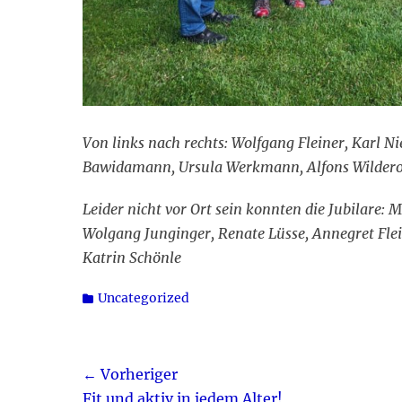
Von links nach rechts: Wolfgang Fleiner, Karl N
Bawidamann, Ursula Werkmann, Alfons Wilderot
Leider nicht vor Ort sein konnten die Jubilare: 
Wolgang Junginger, Renate Lüsse, Annegret Flein
Katrin Schönle
Kategorien
Uncategorized
Beitragsnavigation
← Vorheriger
Vorheriger
Fit und aktiv in jedem Alter!