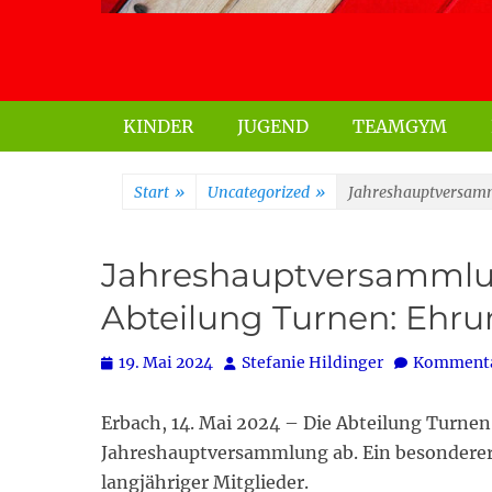
Primäres Menü
KINDER
JUGEND
TEAMGYM
Start
»
Uncategorized
»
Jahreshauptversamm
Jahreshauptversammlu
Abteilung Turnen: Ehru
Posted
Autor
19. Mai 2024
Stefanie Hildinger
Kommentar
on
Erbach, 14. Mai 2024 – Die Abteilung Turne
Jahreshauptversammlung ab. Ein besondere
langjähriger Mitglieder.