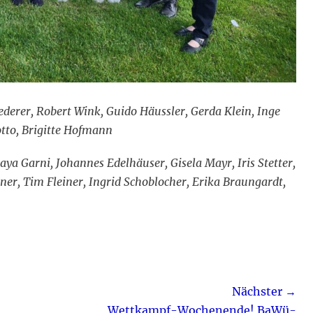
iederer, Robert Wink, Guido Häussler, Gerda Klein, Inge
to, Brigitte Hofmann
Maya Garni, Johannes Edelhäuser, Gisela Mayr, Iris Stetter,
er, Tim Fleiner, Ingrid Schoblocher, Erika Braungardt,
Nächster →
Nächster
Wettkampf-Wochenende! BaWü-