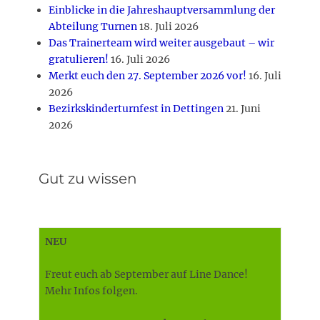
Einblicke in die Jahreshauptversammlung der
Abteilung Turnen
18. Juli 2026
Das Trainerteam wird weiter ausgebaut – wir
gratulieren!
16. Juli 2026
Merkt euch den 27. September 2026 vor!
16. Juli
2026
Bezirkskinderturnfest in Dettingen
21. Juni
2026
Gut zu wissen
NEU
Freut euch ab September auf Line Dance!
Mehr Infos folgen.