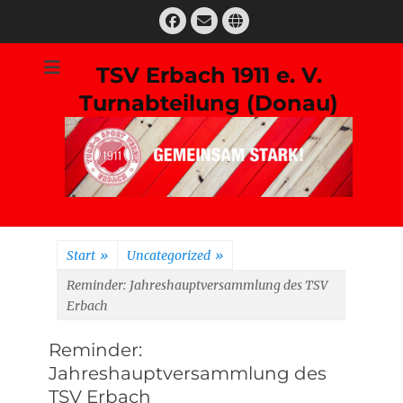
Zum
Facebook
E-
Website
Inhalt
Mail
springen
TSV Erbach 1911 e. V.
Turnabteilung (Donau)
Suchen
nach:
Start
»
Uncategorized
»
Reminder: Jahreshauptversammlung des TSV
Erbach
Reminder:
Jahreshauptversammlung des
TSV Erbach