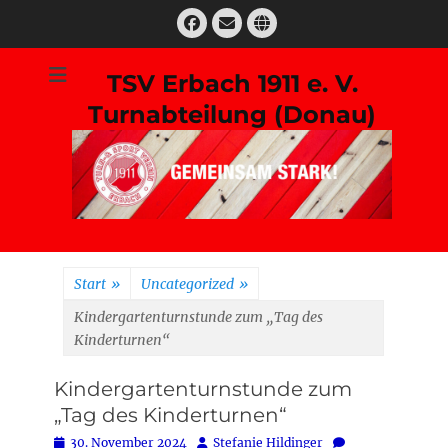
Zum
Facebook
E-
Website
Inhalt
Mail
springen
TSV Erbach 1911 e. V.
Turnabteilung (Donau)
Suchen
nach:
Start
»
Uncategorized
»
Kindergartenturnstunde zum „Tag des
Kinderturnen“
Kindergartenturnstunde zum
„Tag des Kinderturnen“
Posted
Autor
30. November 2024
Stefanie Hildinger