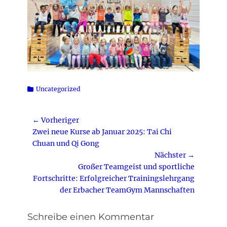
Kategorien
Uncategorized
Beitragsnavigation
← Vorheriger
Vorheriger
Zwei neue Kurse ab Januar 2025: Tai Chi
Beitrag:
Chuan und Qi Gong
Nächster →
Nächster
Großer Teamgeist und sportliche
Beitrag:
Fortschritte: Erfolgreicher Trainingslehrgang
der Erbacher TeamGym Mannschaften
Schreibe einen Kommentar