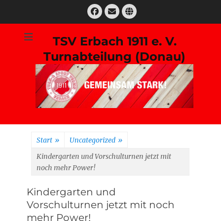
Zum
Facebook
E-
Website
Inhalt
Mail
springen
TSV Erbach 1911 e. V.
Turnabteilung (Donau)
Suchen
nach:
Start
»
Uncategorized
»
Kindergarten und Vorschulturnen jetzt mit
noch mehr Power!
Kindergarten und
Vorschulturnen jetzt mit noch
mehr Power!