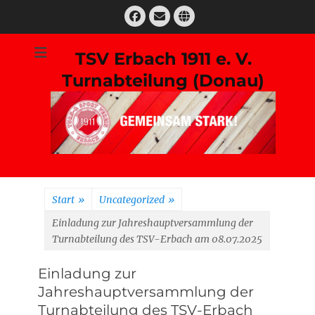
Zum
Facebook
E-
Website
Inhalt
Mail
springen
TSV Erbach 1911 e. V.
Turnabteilung (Donau)
Suchen
nach:
Start
»
Uncategorized
»
Einladung zur Jahreshauptversammlung der
Turnabteilung des TSV-Erbach am 08.07.2025
Einladung zur
Jahreshauptversammlung der
Turnabteilung des TSV-Erbach