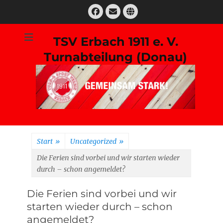
Zum
Facebook
E-
Website
Inhalt
Mail
springen
TSV Erbach 1911 e. V.
Turnabteilung (Donau)
Suchen
nach:
Start
»
Uncategorized
»
Die Ferien sind vorbei und wir starten wieder
durch – schon angemeldet?
Die Ferien sind vorbei und wir
starten wieder durch – schon
angemeldet?