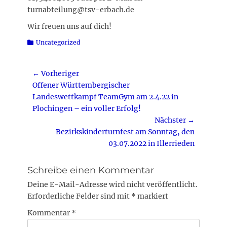
turnabteilung@tsv-erbach.de
Wir freuen uns auf dich!
Kategorien
Uncategorized
Beitragsnavigation
← Vorheriger
Vorheriger
Offener Württembergischer
Beitrag:
Landeswettkampf TeamGym am 2.4.22 in
Plochingen – ein voller Erfolg!
Nächster →
Nächster
Bezirkskinderturnfest am Sonntag, den
Beitrag:
03.07.2022 in Illerrieden
Schreibe einen Kommentar
Deine E-Mail-Adresse wird nicht veröffentlicht.
Erforderliche Felder sind mit
*
markiert
Kommentar
*