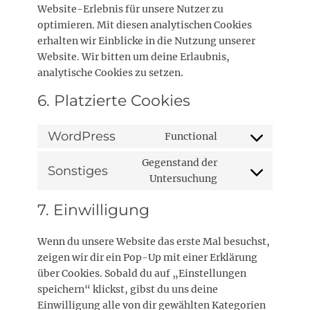
Website-Erlebnis für unsere Nutzer zu
optimieren. Mit diesen analytischen Cookies
erhalten wir Einblicke in die Nutzung unserer
Website. Wir bitten um deine Erlaubnis,
analytische Cookies zu setzen.
6. Platzierte Cookies
WordPress
Functional
Consent
to
Gegenstand der
Sonstiges
service
Consent
Untersuchung
wordpress
to
7. Einwilligung
service
sonstiges
Wenn du unsere Website das erste Mal besuchst,
zeigen wir dir ein Pop-Up mit einer Erklärung
über Cookies. Sobald du auf „Einstellungen
speichern“ klickst, gibst du uns deine
Einwilligung alle von dir gewählten Kategorien