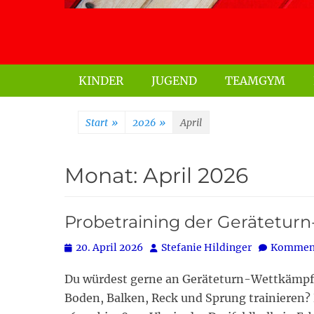
Primäres Menü
KINDER
JUGEND
TEAMGYM
Start
»
2026
»
April
Monat:
April 2026
Probetraining der Gerätetu
Posted
Autor
20. April 2026
Stefanie Hildinger
Komment
on
Du würdest gerne an Geräteturn-Wettkämpf
Boden, Balken, Reck und Sprung trainieren